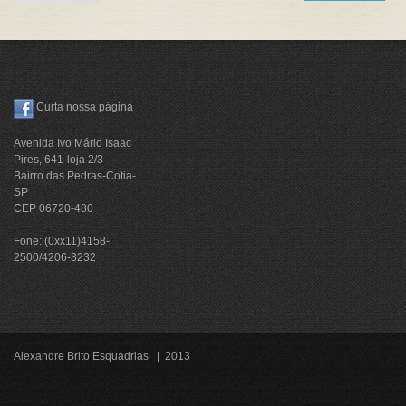
Curta nossa página
Avenida Ivo Mário Isaac
Pires, 641-loja 2/3
Bairro das Pedras-Cotia-
SP
CEP 06720-480
Fone: (0xx11)4158-
2500/4206-3232
Alexandre Brito Esquadrias | 2013