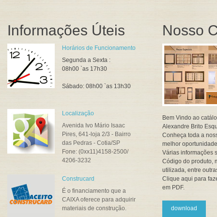
Informações Úteis
Nosso C
Horários de Funcionamento
Segunda a Sexta :
08h00 `as 17h30
Sábado: 08h00 `as 13h30
Localização
Bem Vindo ao catálo
Avenida Ivo Mário Isaac
Alexandre Brito Esqu
Pires, 641-loja 2/3 - Bairro
Conheça toda a noss
das Pedras - Cotia/SP
melhor oportunidade
Fone: (0xx11)4158-2500/
Várias informações s
4206-3232
Código do produto, 
utilizada, entre outra
Construcard
Clique aqui para fa
em PDF.
É o financiamento que a
CAIXA oferece para adquirir
materiais de construção.
download