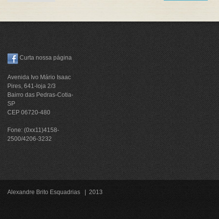
Curta nossa página
Avenida Ivo Mário Isaac
Pires, 641-loja 2/3
Bairro das Pedras-Cotia-
SP
CEP 06720-480
Fone: (0xx11)4158-
2500/4206-3232
Alexandre Brito Esquadrias | 2013