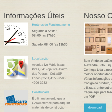
Informações Úteis
Nosso C
Horários de Funcionamento
Segunda a Sexta :
08h00 `as 17h30
Sábado: 08h00 `as 13h30
Localização
Bem Vindo ao catálo
Avenida Ivo Mário Isaac
Alexandre Brito Esqu
Pires, 641-loja 2/3 - Bairro
Conheça toda a noss
das Pedras - Cotia/SP
melhor oportunidade
Fone: (0xx11)4158-2500/
Várias informações s
4206-3232
Código do produto, 
utilizada, entre outra
Construcard
Clique aqui para fa
em PDF.
É o financiamento que a
CAIXA oferece para adquirir
materiais de construção.
download